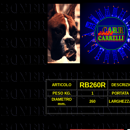
RB260R
ARTICOLO
DESCRIZ
PESO KG.
1
PORTATA 
DIAMETRO
260
LARGHEZZ
mm.